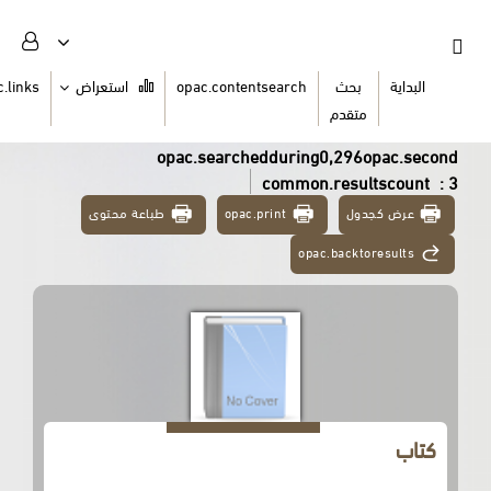
السلة
opac.links
استعراض
opac.contentsearch
ث
دم
opac.searchedduring0,2
common.re
طباعة محتوى
opac.print
opac.ba