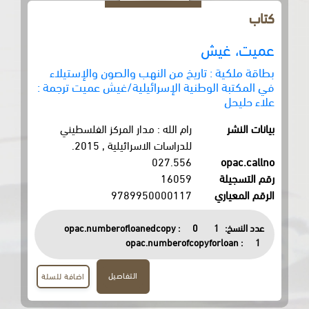
يش
: تاريخ من النهب والصون والإستيلاء
 الوطنية الإسرائيلية/غيش عميت ترجمة
رام الله : مدار المركز الفلسطيني
للدراسات الاسرائيلية , 2015.
027.556
16059
9789950000117
opac.numberofloanedcopy :
0
opac.numberofcopyfor
التفاصيل
اضافة للسلة