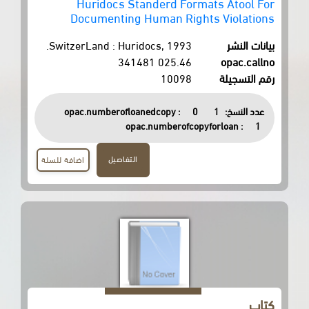
Huridocs Standerd Formats
Documenting Human Rights 
SwitzerLand : Huridocs, 1993.
025.46 341481
10098
opac.numberofloanedcopy :
0
opac.numberofcopyfor
التفاصيل
اضافة للسلة