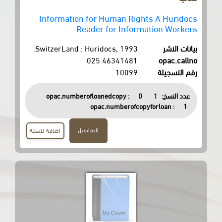
Information for Human Rights 
Reader for Informati
SwitzerLand : Huridocs, 1993.
025.46341481
10099
opac.numberofloanedcopy :
0
opac.numberofcopyfor
التفاصيل
اضافة للسلة