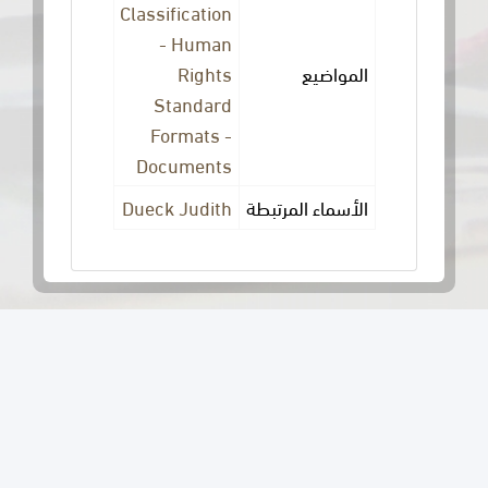
Classification
Index to
- Human
Fields.
Rights
واضيع
Standard
Formats -
Documents
Dueck Judith
ماء المرتبطة