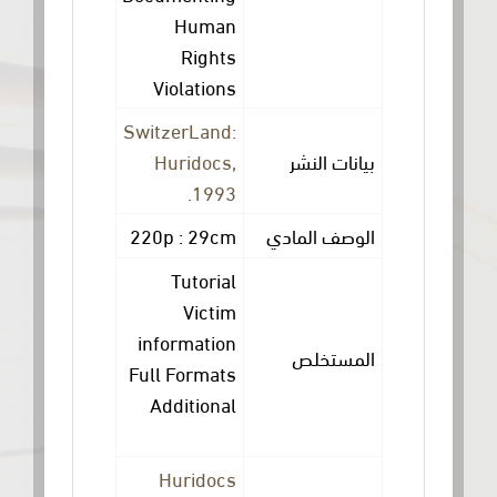
Human
Rights
Violations
SwitzerLand:
Huridocs,
ات النشر
1993.
220p : 29cm
صف المادي
Tutorial
Victim
information
ستخلص
Full Formats
Additional
Record
Details Al
Huridocs
phabetical