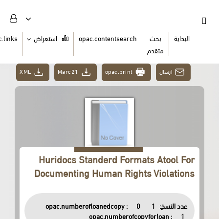
السلة
opac.links
استعراض
opac.contentsearch
ث
دم
XML
Marc21
opac.print
Huridocs Standerd Formats 
Documenting Human Rights V
opac.numberofloanedcopy :
0
opac.numberofcopyfor