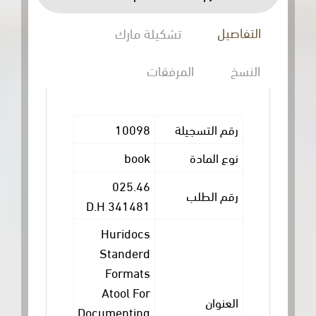
ل
تشكيلة مارك
المرفقات
10098
 التسجيلة
book
المادة
025.46
 الطلب
341481 D.H
Huridocs
Standerd
Formats
Atool For
وان
Documenting