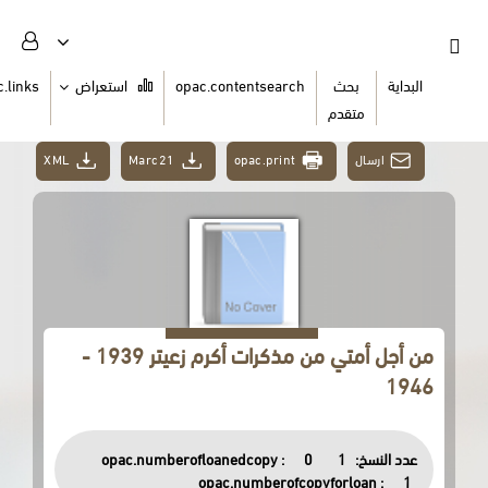
ث
opac.contentsearch
استعراض
opac.links
السلة
دم
XML
Marc21
opac.print
من أجل أمتي من مذكرات أكرم زعيتر 1939 -
opac.numberofloanedcopy :
0
opac.numberofcopyfor