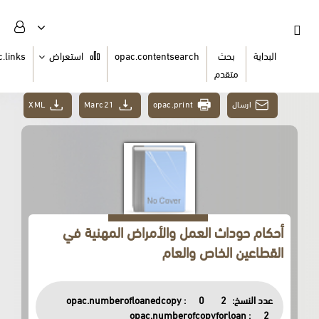
ث
opac.contentsearch
استعراض
opac.links
السلة
دم
XML
Marc21
opac.print
ث العمل والأمراض المهنية في
خاص والعام
opac.numberofloanedcopy :
0
opac.numberofcopyfor