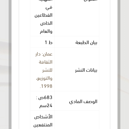
في
القطاعين
الخاص
والعام
 الطبعة
ط 1
عمان: دار
الثقافة
ات النشر
للنشر
والتوزيع،
1998.
683ص :
صف المادي
24سم
الأشخاص
المنتفعين