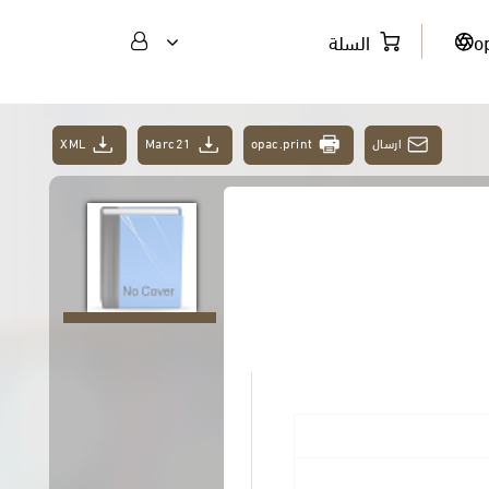
o
السلة
ارسال
opac.print
Marc21
XML