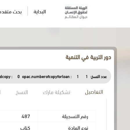
البداية
بحث متقدم
دور التربية في التنمية
عدد النسخ:
1
1
opac.numberofcopyforloan :
0
dcopy :
التفاصيل
تشكيلة مارك
النسخ
ا
رقم التسجيلة
487
نوع المادة
كتاب