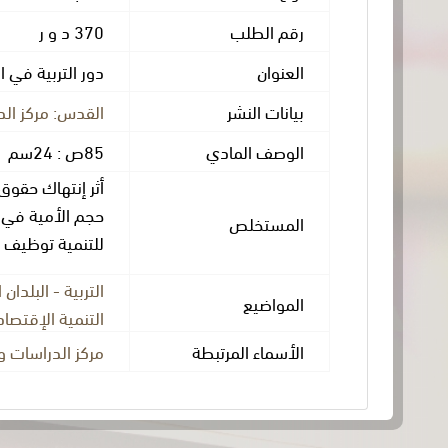
رقم الطلب
370 د و ر
العنوان
دور التربية في ا
بيانات النشر
القدس: مركز الد
الوصف المادي
85ص : 24سم
أثر إنتهاك حقوق 
حجم الأمية في 
المستخلص
للتنمية توظيف ا
التربية - البلدان 
المواضيع
التنمية الإقتصاد
الأسماء المرتبطة
مركز الدراسات وا