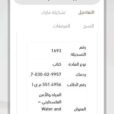
ل
تشكيلة مارك
المرفقات
1693
سجيلة
المادة
كتاب
ك
7-030-02-9957.
 الطلب
551.4956 م ي ا
المياه والأمن
الفلسطيني =
وان
Water and