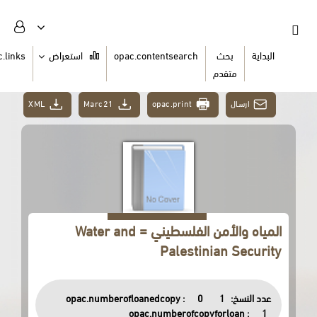
ث
opac.contentsearch
استعراض
opac.links
السلة
دم
XML
Marc21
opac.print
المياه والأمن الفلسطيني = Water and
Palestinia
opac.numberofloanedcopy :
0
opac.numberofcopyfor