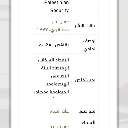
Palestinian
Security
عمان: دار
ات النشر
مجدلاوي، 1999.
صف
400ص : 24سم
ادي
التعداد السكاني
الإقتصاد البيئة
التضاريس
ستخلص
الهيدرولوجيا
الجيولوجيا ومصادر
المياه الأطماع
الصهيونية في
واضيع
علم المياه
الأراضي والمياه
سماء
الفلسطينيةوالعربية
عمر شديد