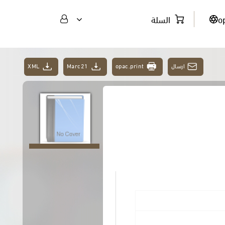
o
السلة
ارسال
opac.print
Marc21
XML