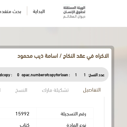
البداية
بحث متقدم
الاكراه في عقد النكاح / اسامة ذيب محمود
عدد النسخ:
1
1
opac.numberofcopyforloan :
0
dcopy :
التفاصيل
تشكيلة مارك
النسخ
ا
رقم التسجيلة
15992
نوع المادة
كتاب