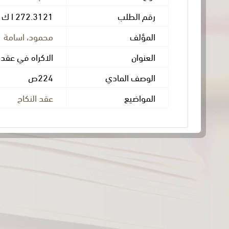
رقم الطلب
272.3121 ا ك ر
المؤلف
محمود، اسامة
العنوان
الاكراه في عقد 
الوصف المادي
224ص
المواضيع
عقد النكاح