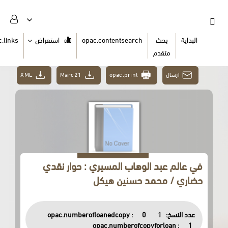
ث
opac.contentsearch
استعراض
opac.links
السلة
دم
XML
Marc21
opac.print
د الوهاب المسيري : حوار نقدي
حمد حسنين هيكل
opac.numberofloanedcopy :
0
opac.numberofcopyfor