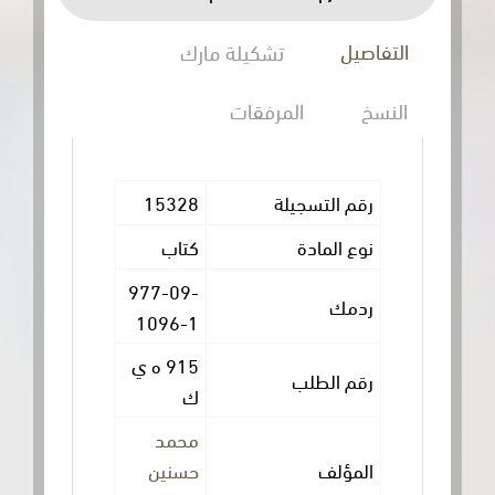
ل
تشكيلة مارك
المرفقات
 التسجيلة
15328
المادة
كتاب
977-09-
ك
1096-1
915 ه ي
 الطلب
ك
محمد
ؤلف
حسنين