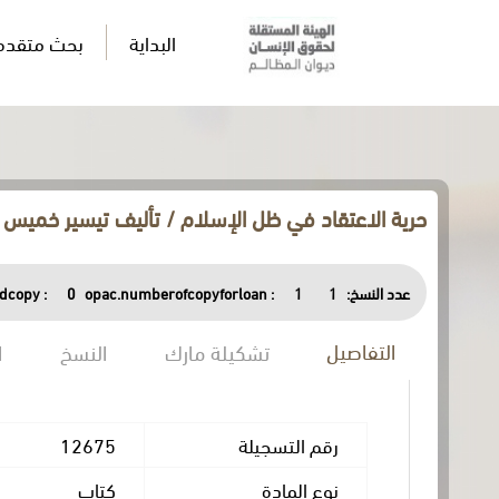
البداية
بحث متقدم
حرية الاعتقاد في ظل الإسلام / تأليف تيسير خميس ا
عدد النسخ:
1
1
opac.numberofcopyforloan :
0
dcopy :
التفاصيل
تشكيلة مارك
النسخ
ا
رقم التسجيلة
12675
نوع المادة
كتاب