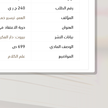
رقم الطلب
240 ح ر ي
المؤلف
العمر، تيسير خ
العنوان
حرية الاعتقاد ف
بيانات النشر
بيروت: دار الفكر الم
الوصف المادي
699 ص
المواضيع
علم الكلام