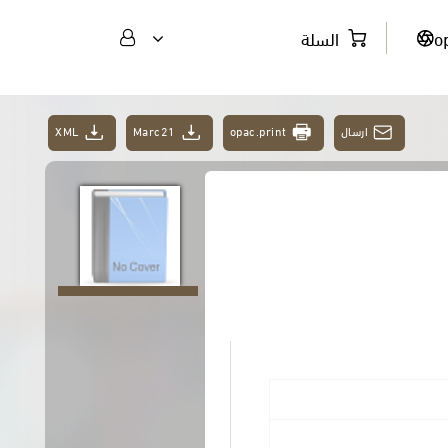
o
السلة
ارسال
opac.print
Marc21
XML