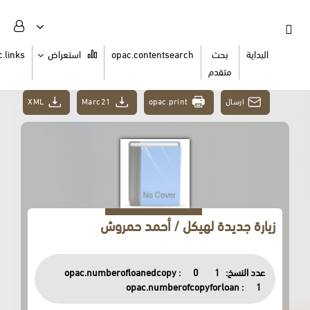
ث
opac.contentsearch
استعراض
opac.links
السلة
دم
XML
Marc21
opac.print
ة لهيكل / أحمد حمروش
opac.numberofloanedcopy :
0
opac.numberofcopyfor