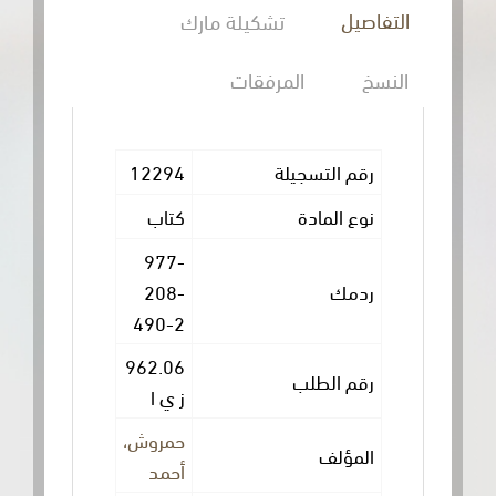
ل
تشكيلة مارك
المرفقات
 التسجيلة
12294
المادة
كتاب
977-
ك
208-
490-2
962.06
 الطلب
ز ي ا
حمروش،
ؤلف
أحمد