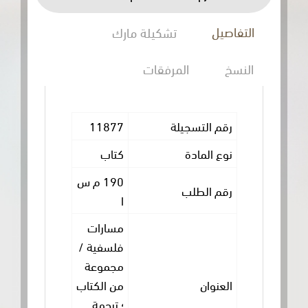
ل
تشكيلة مارك
المرفقات
 التسجيلة
11877
المادة
كتاب
190 م س
 الطلب
ا
مسارات
فلسفية /
مجموعة
وان
من الكتاب
؛ ترجمة