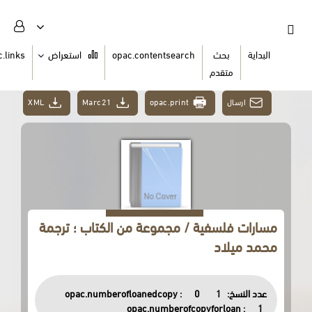
ث
opac.contentsearch
استعراض
opac.links
السلة
دم
XML
Marc21
opac.print
فية / مجموعة من الكتاب ؛ ترجمة
د
opac.numberofloanedcopy :
0
opac.numberofcopyfor