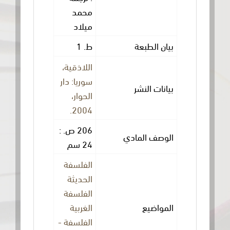
محمد
ميلاد
 الطبعة
ط. 1
اللاذقية،
سوريا: دار
ات النشر
الحوار،
2004.
206 ص. :
صف المادي
24 سم
الفلسفة
الحديثة
الفلسفة
واضيع
الغربية
الفلسفة -