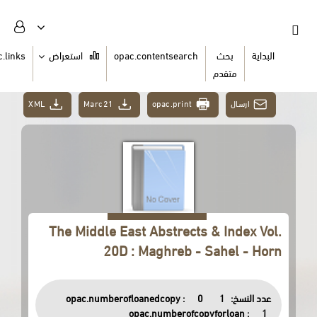
السلة
opac.links
استعراض
opac.contentsearch
ث
دم
XML
Marc21
opac.print
The Middle East Abstrects & 
20D : Maghreb - Sah
opac.numberofloanedcopy :
0
opac.numberofcopyfor