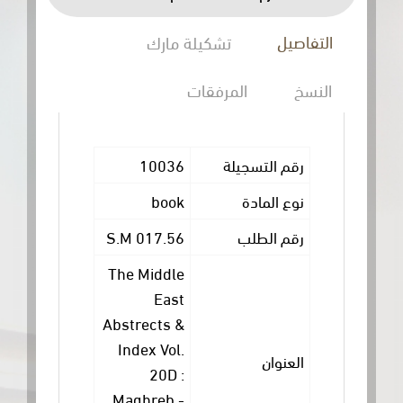
ل
تشكيلة مارك
المرفقات
10036
 التسجيلة
book
المادة
017.56 S.M
 الطلب
The Middle
East
Abstrects &
Index Vol.
وان
20D :
Maghreb -