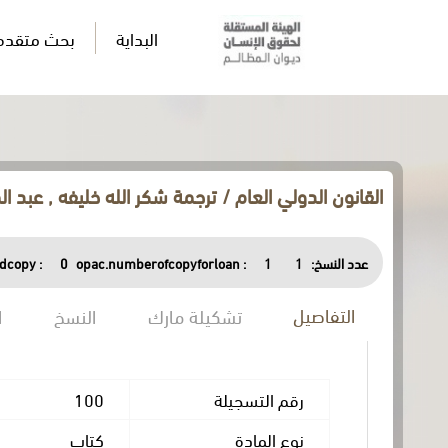
البداية
بحث متقدم
القانون الدولي العام / ترجمة شكر الله خليفه , عبد
عدد النسخ:
1
1
opac.numberofcopyforloan :
0
dcopy :
التفاصيل
تشكيلة مارك
النسخ
ا
رقم التسجيلة
100
نوع المادة
كتاب