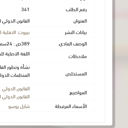
رقم الطلب
341
العنوان
القانون الدولي 
بيانات النشر
بيروت: الاهلية للنش
الوصف المادي
389ص : 24سم
اللغة الاصلية لل
ملاحظات
نشأة وتطور القا
المستخلص
المنظمات الدولية
القانون الدولي
المواضيع
القانون الدولي ا
الأسماء المرتبطة
شارل روسو