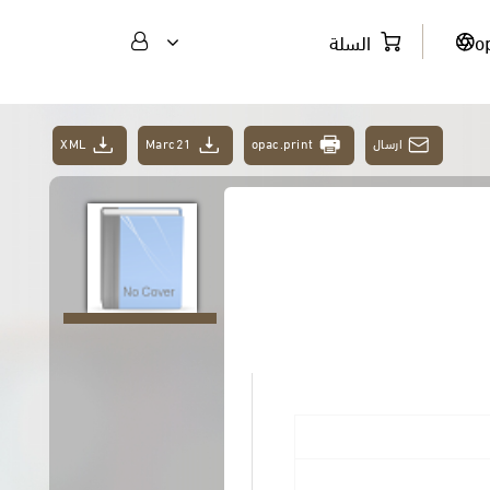
o
السلة
ارسال
opac.print
Marc21
XML