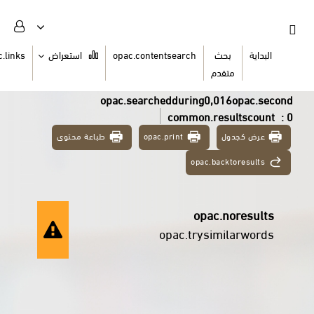
السلة
opac.links
استعراض
opac.contentsearch
ث
دم
opac.searchedduring0,0
common.re
طباعة محتوى
opac.print
opac.ba
opac
opac.trysi