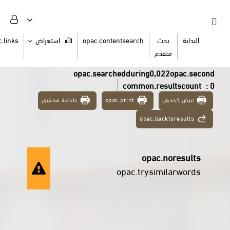
السلة
opac.links
استعراض
opac.contentsearch
ث
دم
opac.searchedduring0,0
common.re
طباعة محتوى
opac.print
opac.ba
opac
opac.trysi