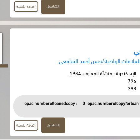
التفاصيل
اضافة للسلة
ي
للعلاقات الرياضية/حسن أحمد الشافعي
الإسكندرية : منشأة المعارف، 1984.
796
398
opac.numberofloanedcopy :
0
opac.numberofcopyforloan 
التفاصيل
اضافة للسلة