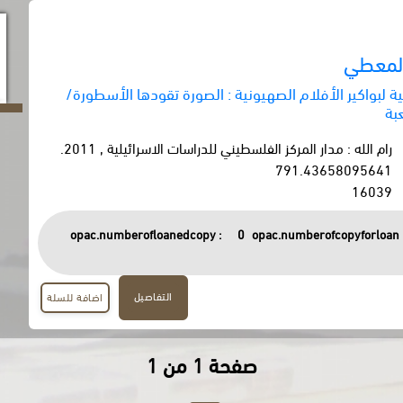
المعطي
 لبواكير الأفلام الصهيونية : الصورة تقودها الأسطورة/
بة
رام الله : مدار المركز الفلسطيني للدراسات الاسرائيلية , 2011.
791.43658095641
16039
opac.numberofloanedcopy :
0
opac.numberofcopyforloan 
التفاصيل
اضافة للسلة
صفحة 1 من 1