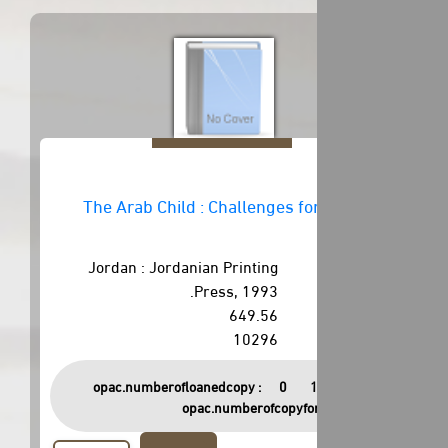
The Arab Child : Challenges fo
Jordan : Jordanian Printing
Press, 1993.
649.56
10296
opac.numberofloanedcopy :
0
opac.numberofcopyfor