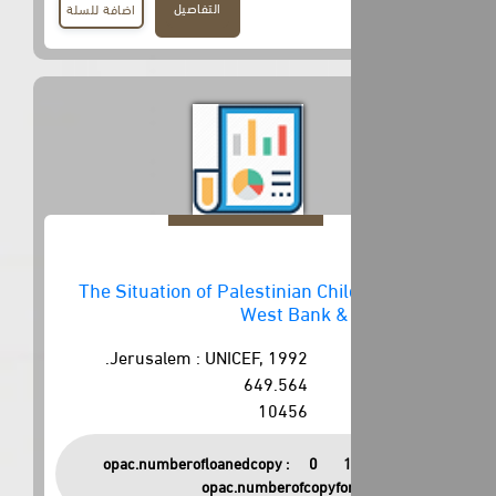
التفاصيل
اضافة للسلة
The Situation of Palestinian Chil
West Bank & 
Jerusalem : UNICEF, 1992.
649.564
10456
opac.numberofloanedcopy :
0
opac.numberofcopyfor