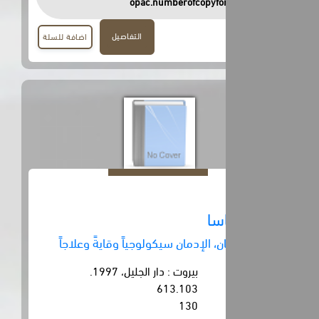
opac.numberofcopyfor
التفاصيل
اضافة للسلة
سا
، الإدمان سيكولوجياً وقايةً وعلاجاً
بيروت : دار الجليل، 1997.
613.103
130