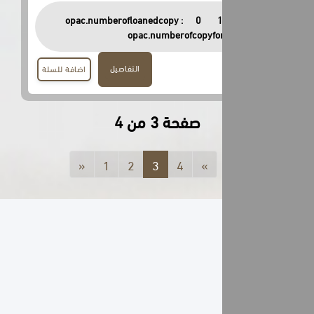
opac.numberofloanedcopy :
0
opac.numberofcopyfor
التفاصيل
اضافة للسلة
صفحة 3 من 4
«
1
2
3
4
»