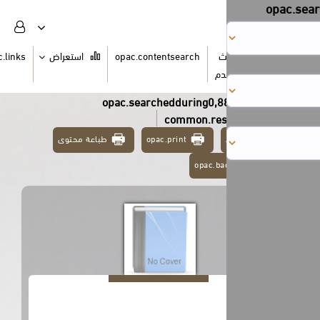
ث
opac.contentsearch
استعراض
opac.links
السلة
دم
opac.searchedduring0,8
common.res
opac.print
طباعة محتوى
opac.ba