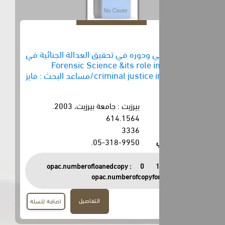
 ودوره في تحقيق العدالة الجنائية في
لسطين = Forensic Science &its role in
criminal justice in palestine/مساعد البحث : فايز
بيرزيت : جامعة بيرزيت، 2003.
614.1564
3336
05-318-9950.
opac.numberofloanedcopy :
0
opac.numberofcopyfor
التفاصيل
اضافة للسلة