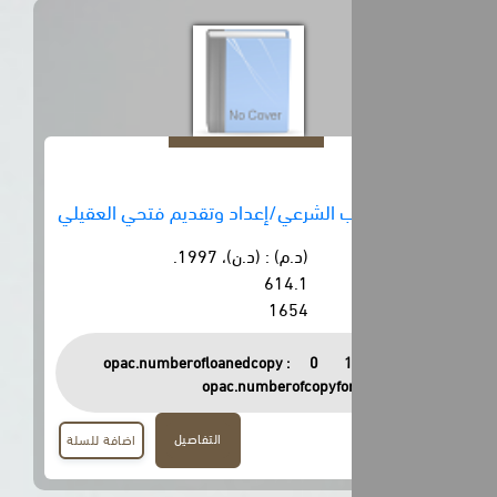
 الشرعي/إعداد وتقديم فتحي العقيلي
(د.م) : (د.ن)، 1997.
614.1
1654
opac.numberofloanedcopy :
0
opac.numberofcopyfor
التفاصيل
اضافة للسلة