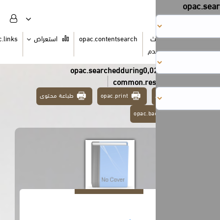
ث
opac.contentsearch
استعراض
opac.links
السلة
دم
opac.searchedduring0,0
common.res
opac.print
طباعة محتوى
opac.ba