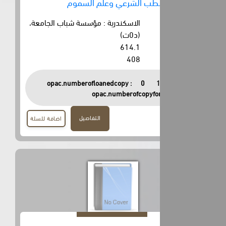
لطب الشرعي وعلم السموم
الاسكندرية : مؤسسة شباب الجامعة،
(د0ت)
614.1
408
opac.numberofloanedcopy :
0
opac.numberofcopyfor
التفاصيل
اضافة للسلة