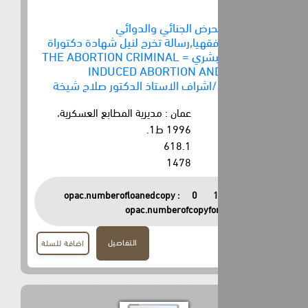
حرض الجنائي والدوائي
,فقهيا,رسالة تخرج لنيل شهادة دكتوراة
في الطب البشري = THE ABORTION CRIMINAL
INDUCED ABORTION AN
عمان : مديرية المطابع العسكرية،
1996 ط1.
618.1
1478
opac.numberofloanedcopy :
0
opac.numberofcopyfor
التفاصيل
اضافة للسلة