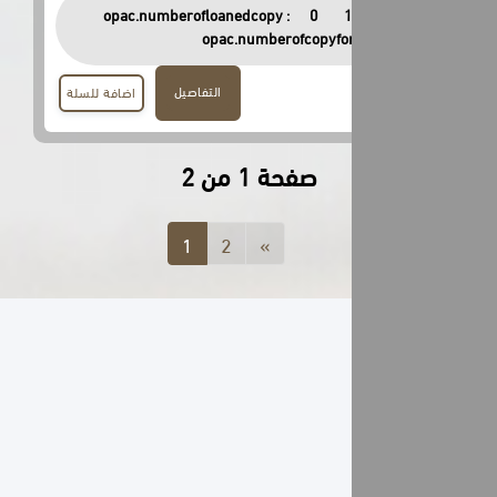
opac.numberofloanedcopy :
0
opac.numberofcopyfor
التفاصيل
اضافة للسلة
صفحة 1 من 2
1
2
»