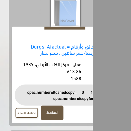
المخدرات حقائق وأرقام = Durgs: Afactual
عمان : مركز الكتب الأردني، 1989.
613.85
1588
opac.numberofloanedcopy :
0
opac.numberofcopyfor
التفاصيل
اضافة للسلة