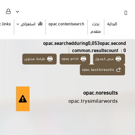
السلة
opac.links
استعراض
opac.contentsearch
ث
دم
opac.searchedduring0,0
common.re
طباعة محتوى
opac.print
opac.ba
opac
opac.trysi