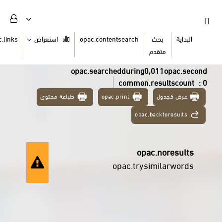
السلة
opac.links
استعراض
opac.contentsearch
ث
دم
opac.searchedduring0,0
common.re
طباعة محتوى
opac.print
opac.ba
opac
opac.trysi