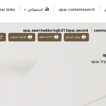
pac.links
استعراض
opac.contentsearch
opac.searchedduring0,013opac.second
common
طباعة محتوى
opac.print
عرض كجدول
o
opac.tr