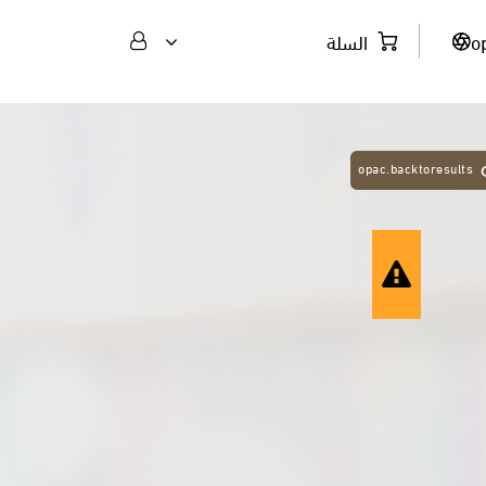
السلة
o
opac.backtoresults