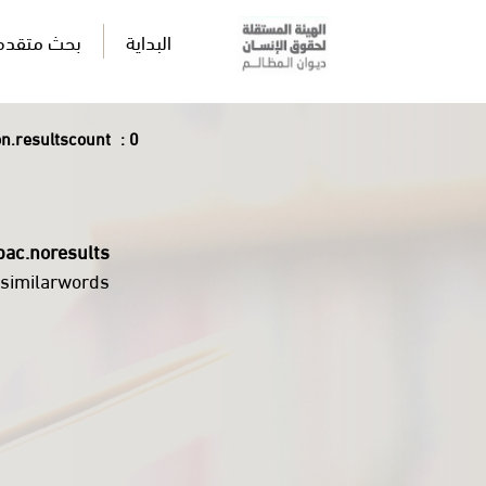
البداية
بحث متقدم
.resultscount
: 0
pac.noresults
ysimilarwords