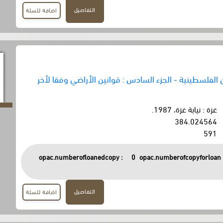
التفاصيل
اضافة للسلة
الفلسطينية - الجزء السادس : قوانين الأراضي وفقا لأخر
غزة : نيابة غزة، 1987.
384.024564
591
opac.numberofloanedcopy :
0
opac.numberofcopyforloan 
التفاصيل
اضافة للسلة