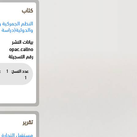
كتاب
النظم الجمركية و
والدولية(دراسة م
بيانات النشر
opac.callno
رقم التسجيلة
عدد النسخ:
1
:
1
تقرير
مستقبل التجارة 