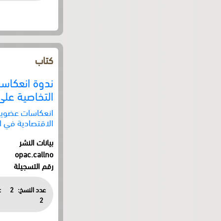
كتاب
ندوة انعكاسا
التخاصية على 
انعكاسات عضوية 
الاقتصادية في ال
بيانات النشر
opac.callno
رقم التسجيلة
عدد النسخ:
2
:
2