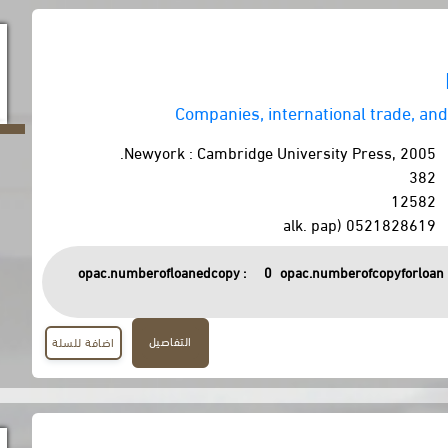
Companies, international trade, an
Newyork : Cambridge University Press, 2005.
382
12582
0521828619 (alk. pap
opac.numberofloanedcopy :
0
opac.numberofcopyforloan 
التفاصيل
اضافة للسلة