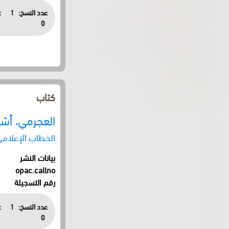
عدد النسخ:
1
:
0
كتاب
العجرمي، أش
الخطاب الإعلام
بيانات النشر
opac.callno
رقم التسجيلة
عدد النسخ:
1
:
0