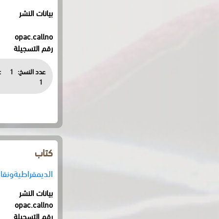
بيانات النشر
opac.callno
رقم التسجيلة
عدد النسخ:
1
:
1
كتاب
الديمقراطيةونقادها = racy and its Critics
بيانات النشر
opac.callno
رقم التسجيلة