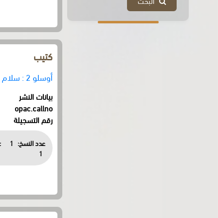
البحث
كتيب
أوسلو 2 : سلام بلا ارض
بيانات النشر
opac.callno
رقم التسجيلة
عدد النسخ:
1
:
1