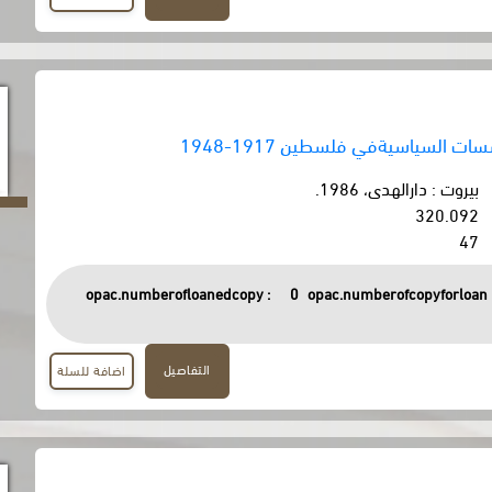
ت السياسيةفي فلسطين 1917-1948
بيروت : دارالهدى، 1986.
320.092
47
opac.numberofloanedcopy :
0
opac.numberofcopyforloan 
التفاصيل
اضافة للسلة