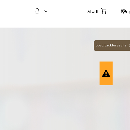
السلة
o
opac.backtoresults