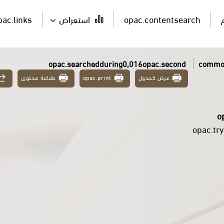
pac.links
استعراض
opac.contentsearch
opac.searchedduring0,016opac.second
common
طباعة محتوى
opac.print
عرض كجدول
o
opac.tr