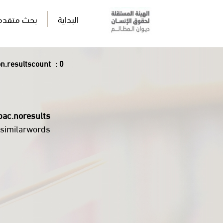
البداية
بحث متقدم
.resultscount
: 0
pac.noresults
ysimilarwords